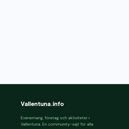
Vallentuna
.
info
Evenemang, företag och aktiviteter i
Vallentuna. En community-sajt för alla