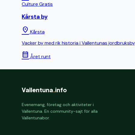
Culture
Gratis
Kårsta by
location_on
Kårsta
Vacker by med rik historia i Vallentunas jordbruksb
calendar_month
Året runt
Vallentuna
.
info
Evenemang, företag och aktiviteter i
Vallentuna. En community-sajt för alla
Vallentunabor.