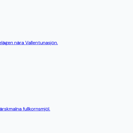
elägen nära Vallentunasjön.
rskmalna fullkornsmjöl.