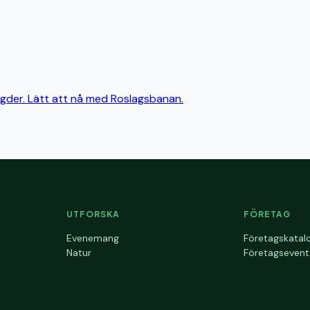
ygder. Lätt att nå med Roslagsbanan.
UTFORSKA
FÖRETAG
Evenemang
Företagskatal
Natur
Företagsevent