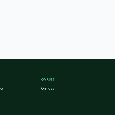
ÖVRIGT
og
Om oss