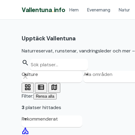
Vallentuna
.
info
Hem
Evenemang
Natur
Upptäck Vallentuna
Naturreservat, runstenar, vandringsleder och mer –
search
Culture
Alla områden
grid_view
view_list
map
Filter:
Rensa alla
3
platser hittades
Rekommenderat
church