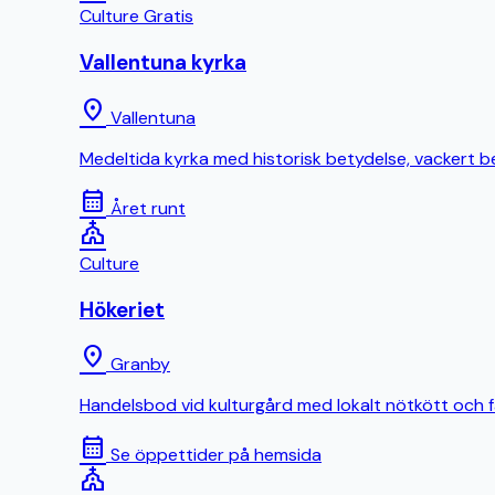
Culture
Gratis
Vallentuna kyrka
location_on
Vallentuna
Medeltida kyrka med historisk betydelse, vackert b
calendar_month
Året runt
church
Culture
Hökeriet
location_on
Granby
Handelsbod vid kulturgård med lokalt nötkött och fä
calendar_month
Se öppettider på hemsida
church